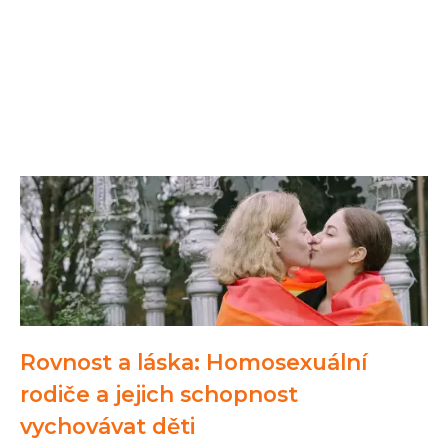
Rovnost a láska: Homosexuální
rodiče a jejich schopnost
vychovávat děti