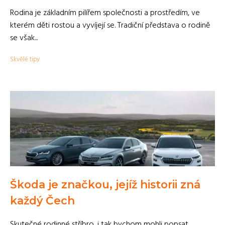
Rodina je základním pilířem společnosti a prostředím, ve
kterém děti rostou a vyvíjejí se. Tradiční představa o rodině
se však...
Skvělé tipy
Škoda je značkou, jejíž historii zná
každý Čech
Skutečné rodinné stříbro, i tak bychom mohli popsat