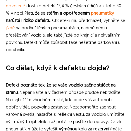
dovolené
dostalo defekt 13,4 % českých řidičů a z toho 30
% v noci. Platí, že se
stářím a opotřebením
pneumatiky
narůstá i riziko defektu
. Chcete-li mu předcházet, vyhněte se
jízdě
na podhuštěných pneumatikách, nadměrnému
přetěžování vozidla, ale také jízdě po krajnici a nekvalitním
povrchu. Defekt může způsobit také nešetrné parkování u
obrubníku.
Co dělat, když k defektu dojde?
Defekt poznáte tak, že se vaše vozidlo začne stáčet na
stranu
. Nepanikařte a v žádném případě prudce nebrzděte.
Na nejbližším vhodném místě, kde bude váš automobil
dobře vidět, pozvolna zastavte. Nezapomeňte zapnout
varovná světla, nasaďte si reflexní vestu, za vozidlo umístěte
výstražný trojúhelník a až poté se pusťte do opravy. Defekt
pneumatik můžete vyřešit
výměnou kola za rezervní
(máte-