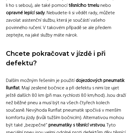
li ho s sebou), ale také pomocí
těsnícího tmelu
nebo
opravné lepící sady
. Nebudete-li si vědět rady, můžete
zavolat asistenční službu, která je součástí vašeho
povinného ručení. V takovém případě se ale předem
zeptejte, na jaké služby máte nárok.
Chcete pokračovat v jízdě i při
defektu?
Dalším možným řešením je použití
dojezdových pneumatik
Runflat
. Mají zesílené bočnice a při defektu s nimi lze ujet
ještě dalších 80 km (při max. rychlosti 80 km/hod). Jsou draží
než běžné pneu a musí být na všech čtyřech kolech
současně. Nevýhoda Runflat pneumatik spočívá v menším
komfortu jízdy (kvůli tužším bočnicím). Alternativou mohou
být také „bezpečné“
pneumatiky s těsnící vrstvou
. Tyto
speciální pneu jsou velmi odolné proti defektům díky těsnící