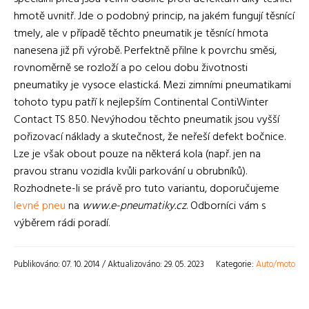
hmotě uvnitř. Jde o podobný princip, na jakém fungují těsnící
tmely, ale v případě těchto pneumatik je těsnící hmota
nanesena již při výrobě. Perfektně přilne k povrchu směsi,
rovnoměrně se rozloží a po celou dobu životnosti
pneumatiky je vysoce elastická. Mezi zimními pneumatikami
tohoto typu patří k nejlepším Continental ContiWinter
Contact TS 850. Nevýhodou těchto pneumatik jsou vyšší
pořizovací náklady a skutečnost, že neřeší defekt bočnice.
Lze je však obout pouze na některá kola (např. jen na
pravou stranu vozidla kvůli parkování u obrubníků).
Rozhodnete-li se právě pro tuto variantu, doporučujeme
levné pneu
na
www.e-pneumatiky.cz
. Odborníci vám s
výběrem rádi poradí.
Publikováno: 07. 10. 2014 / Aktualizováno: 29. 05. 2023
Kategorie:
Auto/moto