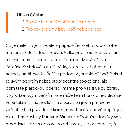
Obsah článku:
Za všechno může přírodní estrogen
Tablety a krémy jsou lepší než operace
Co je malé, to je milé, ale v případě ženského poprsí tohle
moudro již delší dobu neplatí. Velká prsa jsou zkrátka v kurzu
a trend udávají celebrity jako Dominika Mesárošová,
Kateřina Kristelová a další krásky, které si své přednosti
nechaly uměl zvětšit. Řešíte podobný „problém“ i vy? Pokud
se svým poprsím nejste stoprocentně spokojena, ale
odmítáte plastickou operaci, máme pro vás skvělou zprávu.
Díky silikonovým váčkům sice můžete mít prsa o několik čísel
větší takříkajíc na počkání, ale existuje i jiný a přirozený
způsob. Stačí pravidelně konzumovat potravinové doplňky s
extraktem rostliny
Puerarie Mirifici
.
S přírodními doplňky se v
posledních letech doslova roztrhl pytel, ale pravdou je, že