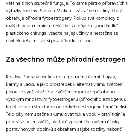
většina z nich skutečně funguje. To samé platí o přípravcích s
výtažky rostliny Pueraria Mirifica – zázračné rostliny, která
obsahuje přírodní fytoestrogeny. Pokud své komplexy z
malých prsou nemíníte řešit tím, že půjdete „pod kudlu“
plastického chirurga, vsaďte na její účinky a nestačíte se
divit. Budete mít větší prsa přírodní cestou!
Za všechno může přírodní estrogen
Rostlina Pueraria mirifica roste pouze na území Thajska,
Barmy a Laosu a jako prostředek k alternativnímu zvětšení
prsou se využívá již léta. Zvětšení poprsí je způsobeno
vysokým množstvím fytoestrogenu (přírodního estrogenu),
který se svou strukturou od lidského estrogenu téměř neliší.
Tělo díky němu začne akumulovat tuk a vodu v prsní tkání a
poprsí se nejen zvětší, ale také zpevní. Tím ovšem účinky
potravinových doplňků s obsahem asijské rostliny nekončí.