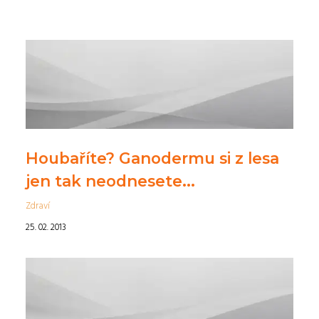
Houbaříte? Ganodermu si z lesa
jen tak neodnesete...
Zdraví
25. 02. 2013