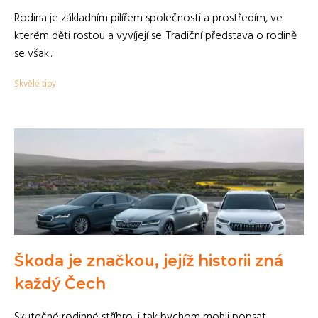
Rodina je základním pilířem společnosti a prostředím, ve
kterém děti rostou a vyvíjejí se. Tradiční představa o rodině
se však...
Skvělé tipy
Škoda je značkou, jejíž historii zná
každý Čech
Skutečné rodinné stříbro, i tak bychom mohli popsat