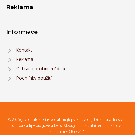
Reklama
Informace
Kontakt
Reklama
Ochrana osobních údajů
Podmínky použití
© 2026 gayportal.cz - Gay portál - nejlepší zpravodajství, kultura, lifestyle,
rozhovory a tipy pro gaye a lesby. Sledujeme aktuální témata, zábavu a
komunitu v ČR i světě.