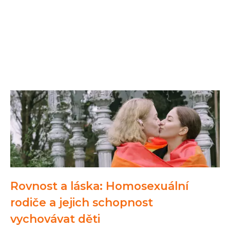
Rovnost a láska: Homosexuální
rodiče a jejich schopnost
vychovávat děti