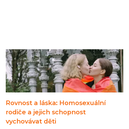
Rovnost a láska: Homosexuální
rodiče a jejich schopnost
vychovávat děti