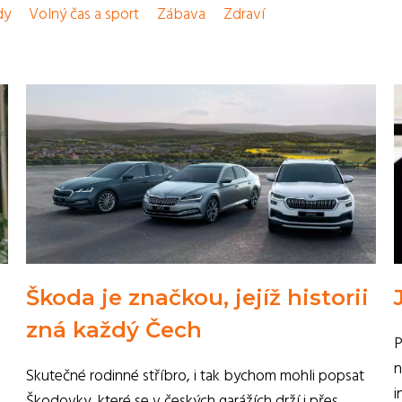
dy
Volný čas a sport
Zábava
Zdraví
Škoda je značkou, jejíž historii
zná každý Čech
P
n
Skutečné rodinné stříbro, i tak bychom mohli popsat
i
Škodovky, které se v českých garážích drží i přes