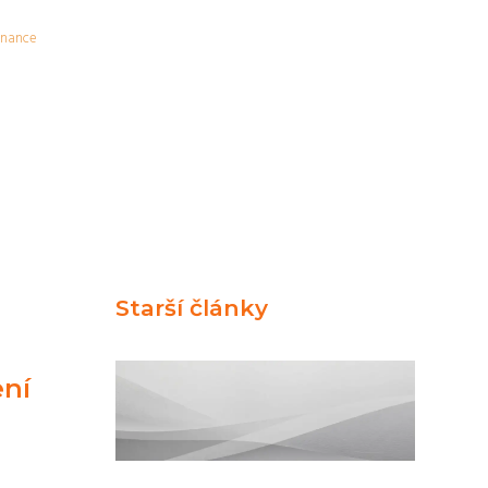
inance
Starší články
ení