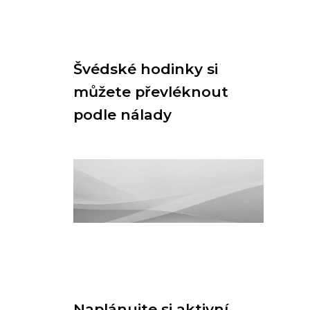
Švédské hodinky si
můžete převléknout
podle nálady
Naplánujte si aktivní