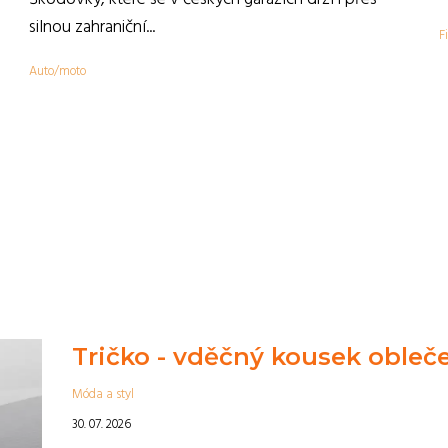
,
silnou zahraniční...
F
Auto/moto
Tričko - vděčný kousek obleč
Móda a styl
30. 07. 2026