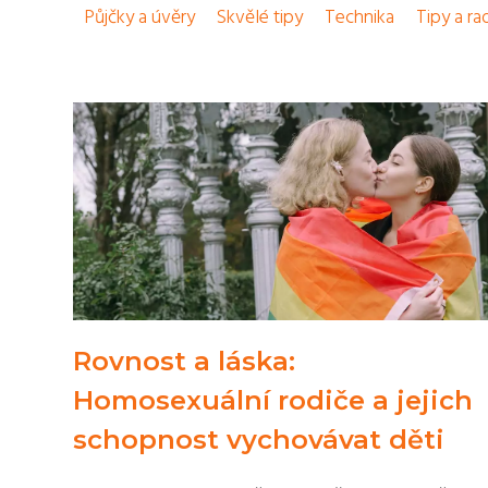
Půjčky a úvěry
Skvělé tipy
Technika
Tipy a ra
Rovnost a láska:
Homosexuální rodiče a jejich
schopnost vychovávat děti