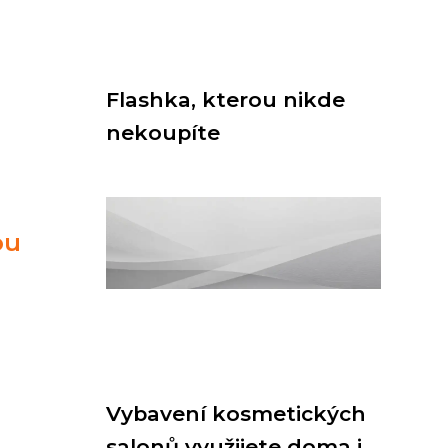
Flashka, kterou nikde
nekoupíte
ou
Vybavení kosmetických
salonů využijete doma i