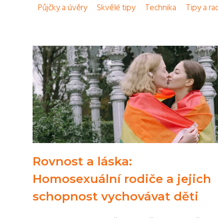
Půjčky a úvěry
Skvělé tipy
Technika
Tipy a ra
Rovnost a láska:
Homosexuální rodiče a jejich
schopnost vychovávat děti