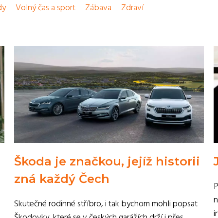
dy
Volný čas a sport
Zábava
Zdraví
Škoda je značkou, jejíž historii
zná každý Čech
P
n
Skutečné rodinné stříbro, i tak bychom mohli popsat
i
Škodovky, které se v českých garážích drží i přes