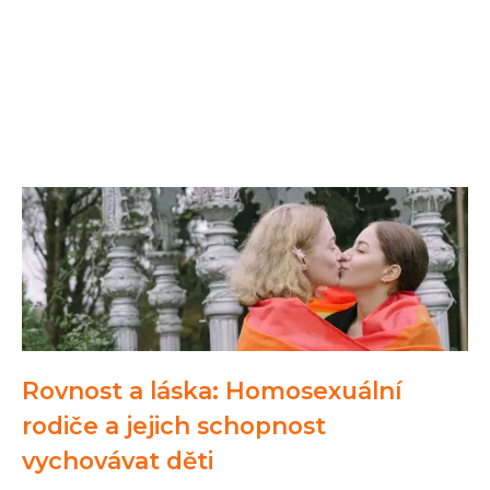
Rovnost a láska: Homosexuální
rodiče a jejich schopnost
vychovávat děti