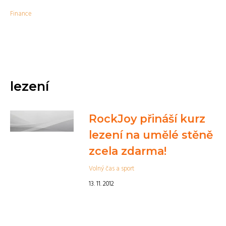
Finance
lezení
RockJoy přináší kurz
lezení na umělé stěně
zcela zdarma!
Volný čas a sport
13. 11. 2012