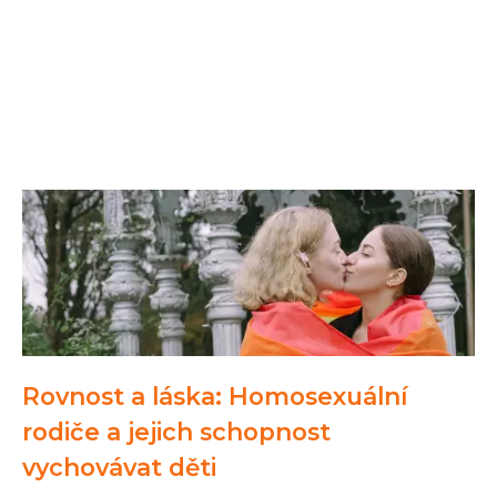
Rovnost a láska: Homosexuální
rodiče a jejich schopnost
vychovávat děti