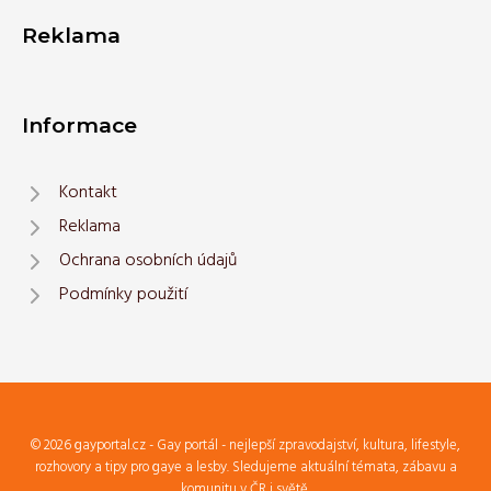
Reklama
Informace
Kontakt
Reklama
Ochrana osobních údajů
Podmínky použití
© 2026 gayportal.cz - Gay portál - nejlepší zpravodajství, kultura, lifestyle,
rozhovory a tipy pro gaye a lesby. Sledujeme aktuální témata, zábavu a
komunitu v ČR i světě.