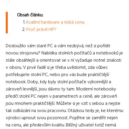
Obsah článku:
Kvalitní hardware a nízká cena
Proč právě HP?
Dosloužilo vám staré PC a vám nezbývá, než si pořídit
novou strojovnu? Nabídka stolních počítačů a notebooků je
stále obsáhlejší a orientovat se v ní vyžaduje notné znalosti
v oboru. V prvé řadě si je třeba uvědomit, zda vůbec
potřebujete stolní PC, nebo pro vás bude praktičtější
notebook. Doby, kdy byly stolní počítače výkonnější a
zároveň levnější, jsou dávno ty tam. Moderní notebooky
předčí stolní PC nejen v parametrech a ceně, ale zároveň
jsou mnohem praktičtější. Můžete si je vzít s sebou a nejste
tak odkázání na svou pracovnu. Otázkou tedy je, ke kterému
výrobci upnout svou pozornost. Pojďme se zaměřit nejen
na cenu, ale především kvalitu. Běžný uživatel totiž nemá