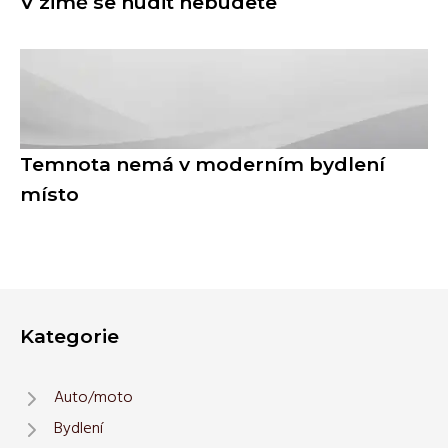
V zimě se nudit nebudete
Temnota nemá v moderním bydlení
místo
Kategorie
Auto/moto
Bydlení