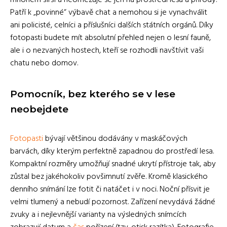
mnohem širší a neomezuje se jen na prostředí lesa a přírody.
Patří k „povinné“ výbavě chat a nemohou si je vynachválit
ani policisté, celníci a příslušníci dalších státních orgánů. Díky
fotopasti budete mít absolutní přehled nejen o lesní fauně,
ale i o nezvaných hostech, kteří se rozhodli navštívit vaši
chatu nebo domov.
Pomocník, bez kterého se v lese
neobejdete
Fotopasti
bývají většinou dodávány v maskáčových
barvách, díky kterým perfektně zapadnou do prostředí lesa.
Kompaktní rozměry umožňují snadné ukrytí přístroje tak, aby
zůstal bez jakéhokoliv povšimnutí zvěře. Kromě klasického
denního snímání lze fotit či natáčet i v noci. Noční přísvit je
velmi tlumený a nebudí pozornost. Zařízení nevydává žádné
zvuky a i nejlevnější varianty na výsledných snímcích