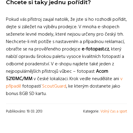
Chcete si taky jednu pořídit?
Pokud vás přístroj zaujal natolik, že jste si ho rozhodli pořídit,
dejte si záležet na výběru prodejce. V mnoha e-shopech
seženete levné modely, které nejsou určeny pro český trh.
Nechcete-li mít potíže s nastavením a případnou reklamací,
obraťte se na prověřeného prodejce
e-fotopast.cz
, který
nabízí opravdu širokou paletu vysoce kvalitních fotopastí a
odborné poradenství. V e-shopu najdete také jeden z
nejpopulárnějších přístrojů vůbec – fotopast
Acorn
5210MC/MM
v české lokalizaci. Krok vedle neuděláte ani
v
případě
fotopastí
ScoutGuard
, ke kterým dostanete jako
bonus 8GB SD kartu.
Publikováno: 19. 03. 2013
Kategorie:
Volný čas a sport