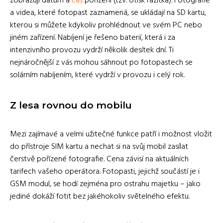
zobrazují datum a
čas
pořízení (tzv. otisk razítka). Fotografie
a videa, které fotopast zaznamená, se ukládají na SD kartu,
kterou si můžete kdykoliv prohlédnout ve svém PC nebo
jiném zařízení. Nabíjení je řešeno baterií, která i za
intenzivního provozu vydrží několik desítek dní. Ti
nejnáročnější z vás mohou sáhnout po fotopastech se
solárním nabíjením, které vydrží v provozu i celý rok.
Z lesa rovnou do mobilu
Mezi zajímavé a velmi užitečné funkce patří i možnost vložit
do přístroje SIM kartu a nechat si na svůj mobil zasílat
čerstvě pořízené fotografie. Cena závisí na aktuálních
tarifech vašeho operátora. Fotopasti, jejichž součástí je i
GSM modul, se hodí zejména pro ostrahu majetku – jako
jediné dokáží fotit bez jakéhokoliv světelného efektu.