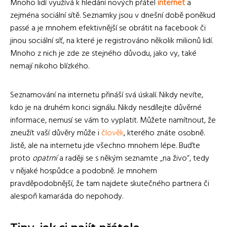
Mnoho lidí využívá k hledání nových přátel
internet
a
zejména sociální sítě. Seznamky jsou v dnešní době poněkud
passé a je mnohem efektivnější se obrátit na facebook či
jinou sociální síť, na které je registrováno několik milionů lidí.
Mnoho z nich je zde ze stejného důvodu, jako vy, také
nemají nikoho blízkého.
Seznamování na internetu přináší svá úskalí. Nikdy nevíte,
kdo je na druhém konci signálu. Nikdy nesdílejte důvěrné
informace, nemusí se vám to vyplatit. Můžete namítnout, že
zneužít vaší důvěry může i
člověk
, kterého znáte osobně.
Jistě, ale na internetu jde všechno mnohem lépe. Buďte
proto
opatrní
a raději se s někým seznamte „na živo“, tedy
v nějaké hospůdce a podobně. Je mnohem
pravděpodobnější, že tam najdete skutečného partnera či
alespoň kamaráda do nepohody.