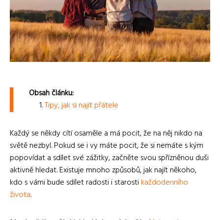
Obsah článku:
Tipy, jak si najít přátele
Každý se někdy cítí osaměle a má pocit, že na něj nikdo na
světě nezbyl. Pokud se i vy máte pocit, že si nemáte s kým
popovídat a sdílet své zážitky, začněte svou spřízněnou duši
aktivně hledat. Existuje mnoho způsobů, jak najít někoho,
kdo s vámi bude sdílet radosti i starosti
každodenního
života
.