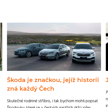
Škoda je značkou, jejíž historii
zná každý Čech
P
n
Skutečné rodinné stříbro, i tak bychom mohli popsat
i
Škodovky, které se v českých garážích drží i přes