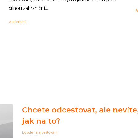
,
silnou zahraniční...
F
Auto/moto
Chcete odcestovat, ale nevíte
jak na to?
Dovolená a cestování