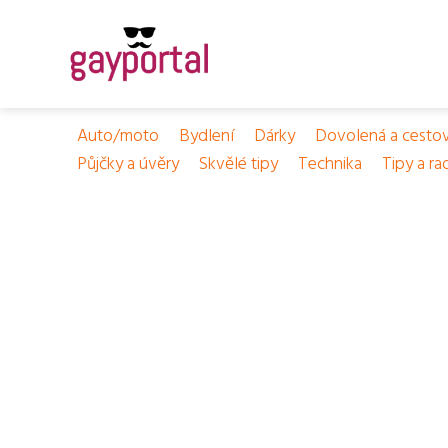
Auto/moto
Bydlení
Dárky
Dovolená a cesto
Půjčky a úvěry
Skvělé tipy
Technika
Tipy a ra