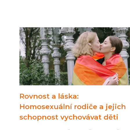
Rovnost a láska:
Homosexuální rodiče a jejich
schopnost vychovávat děti