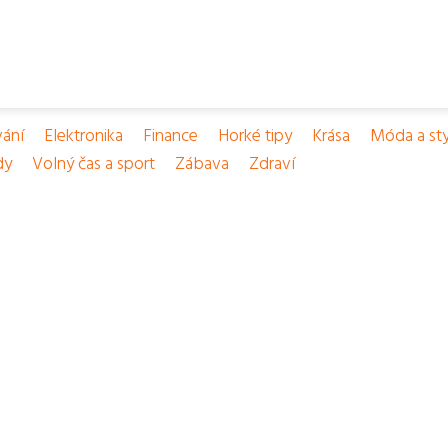
vání
Elektronika
Finance
Horké tipy
Krása
Móda a sty
dy
Volný čas a sport
Zábava
Zdraví