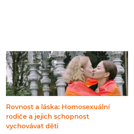
Rovnost a láska: Homosexuální
rodiče a jejich schopnost
vychovávat děti