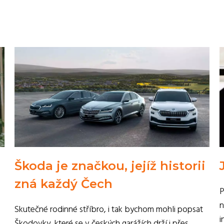
Škoda je značkou, jejíž historii
zná každý Čech
P
n
Skutečné rodinné stříbro, i tak bychom mohli popsat
i
Škodovky, které se v českých garážích drží i přes