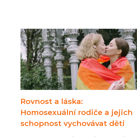
Rovnost a láska:
Homosexuální rodiče a jejich
schopnost vychovávat děti