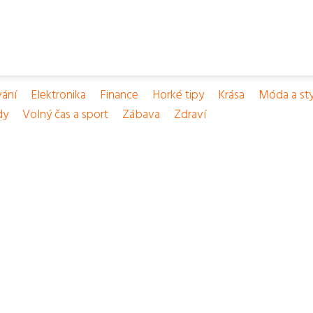
vání
Elektronika
Finance
Horké tipy
Krása
Móda a sty
dy
Volný čas a sport
Zábava
Zdraví