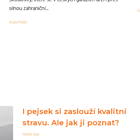
,
silnou zahraniční...
F
Auto/moto
I pejsek si zaslouží kvalitní
stravu. Ale jak ji poznat?
Horké tipy