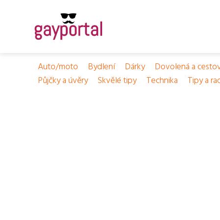
Auto/moto
Bydlení
Dárky
Dovolená a cesto
Půjčky a úvěry
Skvělé tipy
Technika
Tipy a ra