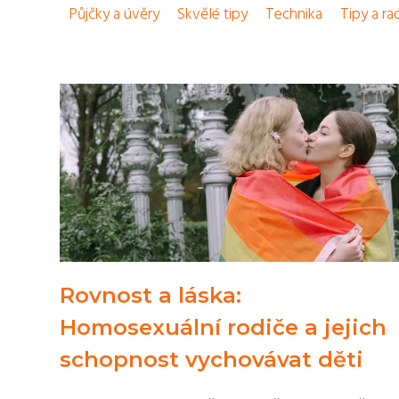
Půjčky a úvěry
Skvělé tipy
Technika
Tipy a ra
Rovnost a láska:
Homosexuální rodiče a jejich
schopnost vychovávat děti