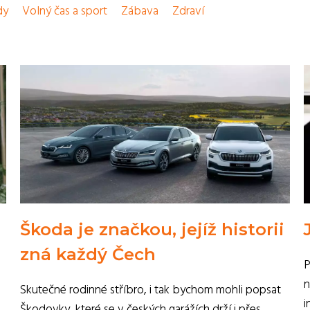
dy
Volný čas a sport
Zábava
Zdraví
Škoda je značkou, jejíž historii
zná každý Čech
P
n
Skutečné rodinné stříbro, i tak bychom mohli popsat
i
Škodovky, které se v českých garážích drží i přes