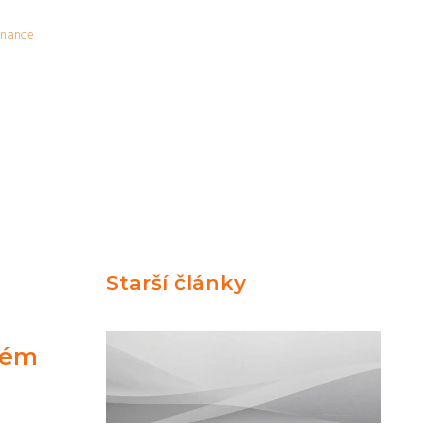
inance
Starší články
lém