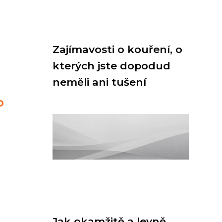
Zajímavosti o kouření, o
kterých jste dopodud
neměli ani tušení
o
Jak okamžitě a levně