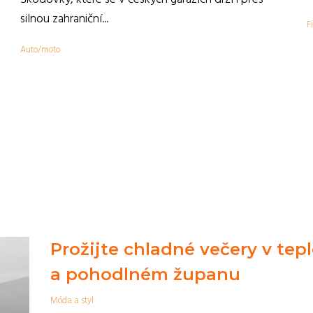
,
silnou zahraniční...
F
Auto/moto
Prožijte chladné večery v tep
a pohodlném županu
Móda a styl