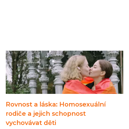
Rovnost a láska: Homosexuální
rodiče a jejich schopnost
vychovávat děti