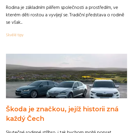
Rodina je základním pilířem společnosti a prostředím, ve
kterém děti rostou a vyvíjejí se. Tradiční představa o rodině
se však...
Skvělé tipy
Škoda je značkou, jejíž historii zná
každý Čech
Skutečné rodinné stříbro, i tak bychom mohli popsat