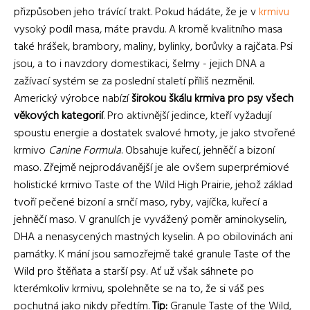
přizpůsoben jeho trávící trakt. Pokud hádáte, že je v
krmivu
vysoký podíl masa, máte pravdu. A kromě kvalitního masa
také hrášek, brambory, maliny, bylinky, borůvky a rajčata. Psi
jsou, a to i navzdory domestikaci, šelmy - jejich DNA a
zažívací systém se za poslední staletí příliš nezměnil.
Americký výrobce nabízí
širokou škálu krmiva pro psy všech
věkových kategorií
. Pro aktivnější jedince, kteří vyžadují
spoustu energie a dostatek svalové hmoty, je jako stvořené
krmivo
Canine Formula
. Obsahuje kuřecí, jehněčí a bizoní
maso. Zřejmě nejprodávanější je ale ovšem superprémiové
holistické krmivo Taste of the Wild High Prairie, jehož základ
tvoří pečené bizoní a srnčí maso, ryby, vajíčka, kuřecí a
jehněčí maso. V granulích je vyvážený poměr aminokyselin,
DHA a nenasycených mastných kyselin. A po obilovinách ani
památky. K mání jsou samozřejmě také granule Taste of the
Wild pro štěňata a starší psy. Ať už však sáhnete po
kterémkoliv krmivu, spolehněte se na to, že si váš pes
pochutná jako nikdy předtím.
Tip:
Granule Taste of the Wild,