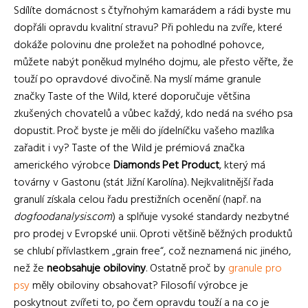
Sdílíte domácnost s čtyřnohým kamarádem a rádi byste mu
dopřáli opravdu kvalitní stravu? Při pohledu na zvíře, které
dokáže polovinu dne proležet na pohodlné pohovce,
můžete nabýt poněkud mylného dojmu, ale přesto věřte, že
touží po opravdové divočině. Na myslí máme granule
značky Taste of the Wild, které doporučuje většina
zkušených chovatelů a vůbec každý, kdo nedá na svého psa
dopustit. Proč byste je měli do jídelníčku vašeho mazlíka
zařadit i vy?
Taste of the Wild je prémiová značka
amerického výrobce
Diamonds Pet Product
, který má
továrny v Gastonu (stát Jižní Karolína). Nejkvalitnější řada
granulí získala celou řadu prestižních ocenění (např. na
dogfoodanalysis.com
) a splňuje vysoké standardy nezbytné
pro prodej v Evropské unii. Oproti většině běžných produktů
se chlubí přívlastkem „grain free“, což neznamená nic jiného,
než že
neobsahuje obiloviny
. Ostatně proč by
granule pro
psy
měly obiloviny obsahovat? Filosofií výrobce je
poskytnout zvířeti to, po čem opravdu touží a na co je