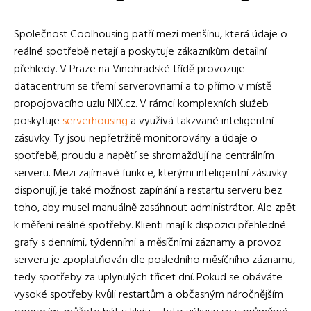
Společnost Coolhousing patří mezi menšinu, která údaje o
reálné spotřebě netají a poskytuje zákazníkům detailní
přehledy. V Praze na Vinohradské třídě provozuje
datacentrum se třemi serverovnami a to přímo v místě
propojovacího uzlu NIX.cz. V rámci komplexních služeb
poskytuje
serverhousing
a využívá takzvané inteligentní
zásuvky. Ty jsou nepřetržitě monitorovány a údaje o
spotřebě, proudu a napětí se shromažďují na centrálním
serveru. Mezi zajímavé funkce, kterými inteligentní zásuvky
disponují, je také možnost zapínání a restartu serveru bez
toho, aby musel manuálně zasáhnout administrátor. Ale zpět
k měření reálné spotřeby. Klienti mají k dispozici přehledné
grafy s denními, týdenními a měsíčními záznamy a provoz
serveru je zpoplatňován dle posledního měsíčního záznamu,
tedy spotřeby za uplynulých třicet dní. Pokud se obáváte
vysoké spotřeby kvůli restartům a občasným náročnějším