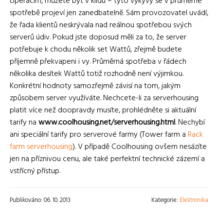
operacím, můžete být v klidu – tyto výkyvy se v průměrné
spotřebě projeví jen zanedbatelně. Sám provozovatel uvádí,
že řada klientů neskrývala nad reálnou spotřebou svých
serverů údiv. Pokud jste doposud měli za to, že server
potřebuje k chodu několik set Wattů, zřejmě budete
příjemně překvapeni i vy. Průměrná spotřeba v řádech
několika desítek Wattů totiž rozhodně není výjimkou.
Konkrétní hodnoty samozřejmě závisí na tom, jakým
způsobem server využíváte. Nechcete-li za serverhousing
platit více než doopravdy musíte, prohlédněte si aktuální
tarify na
www.coolhousing.net/serverhousing.html
. Nechybí
ani speciální tarify pro serverové farmy (Tower farm a
Rack
farm serverhousing
). V případě Coolhousing ovšem nesázíte
jen na příznivou cenu, ale také perfektní technické zázemí a
vstřícný přístup.
Publikováno: 06. 10. 2013
Kategorie:
Elektronika