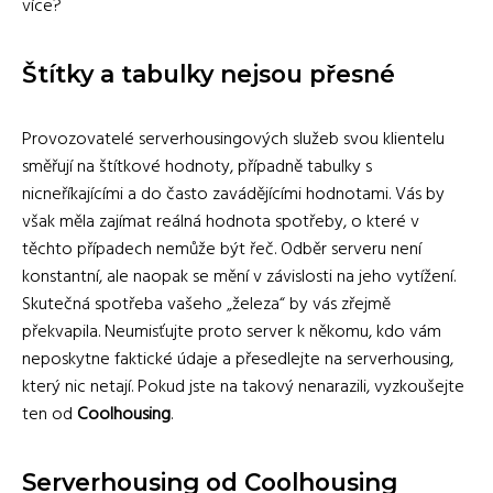
více?
Štítky a tabulky nejsou přesné
Provozovatelé serverhousingových služeb svou klientelu
směřují na štítkové hodnoty, případně tabulky s
nicneříkajícími a do často zavádějícími hodnotami. Vás by
však měla zajímat reálná hodnota spotřeby, o které v
těchto případech nemůže být řeč. Odběr serveru není
konstantní, ale naopak se mění v závislosti na jeho vytížení.
Skutečná spotřeba vašeho „železa“ by vás zřejmě
překvapila. Neumisťujte proto server k někomu, kdo vám
neposkytne faktické údaje a přesedlejte na serverhousing,
který nic netají. Pokud jste na takový nenarazili, vyzkoušejte
ten od
Coolhousing
.
Serverhousing od Coolhousing