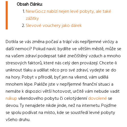
Obsah článku:
NewGo.cz nabízí nejen levé pobyty, ale také
zážitky
Slevové vouchery jako dárek
Dotkla se vás změna počasí a trápí vás nepříjemné virózy a
další nemoci? Pokud navíc bydlíte ve větším městě, může se
na vašem zdraví podepsat také znečištěný vzduch a mnoho
stresových faktorů, které nás celý den provázejí. Chcete-li
uniknout tlaku a udělat něco pro své zdraví, vydejte se do
na hory. Pobyt v přírodě, byť jen na víkend, vám udělá
mnohem lépe. Pakliže jste v nepříjemné finanční situaci a
nemáte k dispozici větší hotovost, určitě vám nebude vadit
nákup
víkendového pobytu či celotýdenní
dovolené
se
slevou. Ty nenajdete nikde jinde, než na internetu. Pojďme
se spolu podívat na místo, kde se soustředí levné pobyty
všeho druhu.