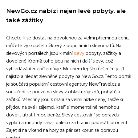
NewGo.cz nabízí nejen levé pobyty, ale
také zážitky
Chcete-li se dostat na dovolenou za velmi příjemnou cenu,
můžete vyzkoušet některý z populárních slevomatů. Na
slevových portálech jsou k mání
slevy
pobyty, zážitky a
dovolené. Kromě toho jsou na nich i další slevy, což
vyhledávání znepříjemňuje. Mnohem lepším řešením je jít
najisto a hledat zlevněné pobyty na NewGo.cz. Tento portál
je součástí populární cestovní agentury NewTravel.cz a
soustředí se pouze na slevy z oblasti zájezdů, pobytů a
zážitků. Všechny jsou k mání za velmi nízké ceny, takže si
přijdou na své i zájemci, kteří si momentálně nemohou
dovolit utratit moc peněz. Slevy cestování se opravdu
vyplatí a mnohdy sahají daleko za hranici padesáti procent.
Zajet si na víkend na hory za pár set korun se opravdu