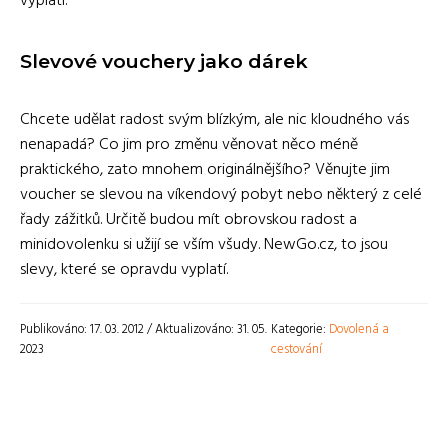
vyplatí.
Slevové vouchery jako dárek
Chcete udělat radost svým blízkým, ale nic kloudného vás
nenapadá? Co jim pro změnu věnovat něco méně
praktického, zato mnohem originálnějšího? Věnujte jim
voucher se slevou na víkendový pobyt nebo některý z celé
řady zážitků. Určitě budou mít obrovskou radost a
minidovolenku si užijí se vším všudy. NewGo.cz, to jsou
slevy, které se opravdu vyplatí.
Publikováno: 17. 03. 2012 / Aktualizováno: 31. 05.
Kategorie:
Dovolená a
2023
cestování