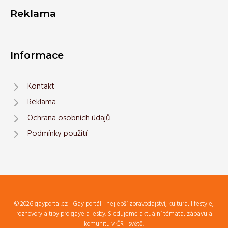
Reklama
Informace
Kontakt
Reklama
Ochrana osobních údajů
Podmínky použití
© 2026 gayportal.cz - Gay portál - nejlepší zpravodajství, kultura, lifestyle,
rozhovory a tipy pro gaye a lesby. Sledujeme aktuální témata, zábavu a
komunitu v ČR i světě.