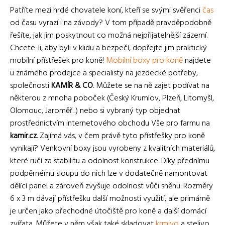
Patříte mezi hrdé chovatele koní, kteří se svými svěřenci
čas
od času vyrazí i na závody? V tom případě pravděpodobně
řešíte, jak jim poskytnout co možná nejpřijatelnější zázemí.
Chcete-li, aby byli v klidu a bezpečí, dopřejte jim praktický
mobilní přístřešek pro koně!
Mobilní boxy pro koně
najdete
u známého prodejce a specialisty na jezdecké potřeby,
společnosti
KAMÍR & CO
. Můžete se na ně zajet podívat na
některou z mnoha poboček (Český Krumlov, Plzeň, Litomyšl,
Olomouc, Jaroměř...) nebo si vybraný typ objednat
prostřednictvím internetového obchodu Vše pro farmu na
kamir.cz
. Zajímá vás, v čem právě tyto přístřešky pro koně
vynikají? Venkovní boxy jsou vyrobeny z kvalitních materiálů,
které ručí za stabilitu a odolnost konstrukce. Díky přednímu
podpěrnému sloupu do nich lze v dodatečně namontovat
dělící panel a zároveň zvyšuje odolnost vůči sněhu. Rozměry
6 x 3 m dávají přístřešku další možnosti využití, ale primárně
je určen jako přechodné útočiště pro koně a další domácí
zvířata. Můžete v něm však také skladovat
krmivo
a stelivo.