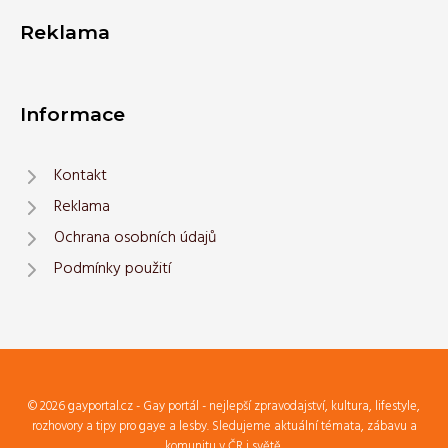
Reklama
Informace
Kontakt
Reklama
Ochrana osobních údajů
Podmínky použití
© 2026 gayportal.cz - Gay portál - nejlepší zpravodajství, kultura, lifestyle,
rozhovory a tipy pro gaye a lesby. Sledujeme aktuální témata, zábavu a
komunitu v ČR i světě.