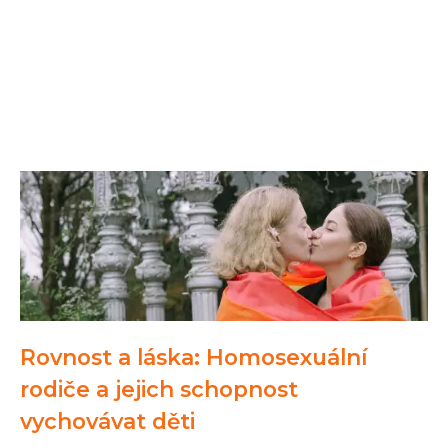
Rovnost a láska: Homosexuální
rodiče a jejich schopnost
vychovávat děti