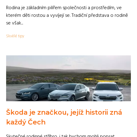
Rodina je základním pilířem společnosti a prostředím, ve
kterém děti rostou a vyvíjejí se. Tradiční představa o rodině
se však...
Skvělé tipy
Škoda je značkou, jejíž historii zná
každý Čech
Skutečné rodinné stříbro, i tak bychom mohli popsat