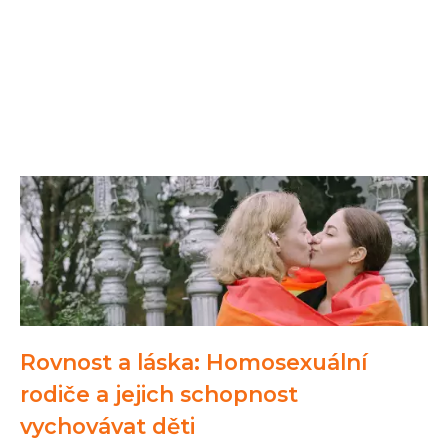
Rovnost a láska: Homosexuální
rodiče a jejich schopnost
vychovávat děti