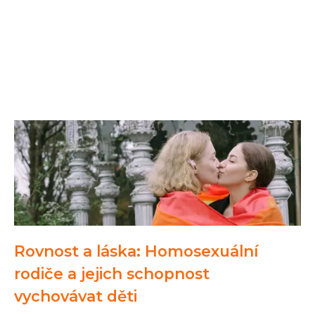
Rovnost a láska: Homosexuální
rodiče a jejich schopnost
vychovávat děti