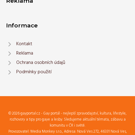
Reklama
Informace
Kontakt
Reklama
Ochrana osobních údajů
Podmínky použití
© 2026 gayportal.cz - Gay portál - nejlepší zpravodajství, kultura, lifestyle,
rozhovory a tipy pro gaye a lesby. Sledujeme aktuální témata, zábavu a
komunitu v ČR i světě.
Provozovatel: Media Monkey s.r.o., Adresa: Nová Ves 272, 46331 Nová Ves,