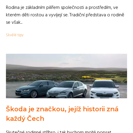
Rodina je základním pilířem společnosti a prostředím, ve
kterém děti rostou a vyvíjejí se. Tradiční představa o rodině
se však...
Skvělé tipy
Škoda je značkou, jejíž historii zná
každý Čech
Skutečné rodinné stříbro, i tak bychom mohli popsat