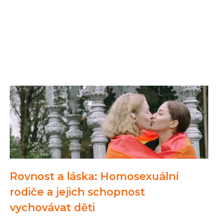
Rovnost a láska: Homosexuální
rodiče a jejich schopnost
vychovávat děti