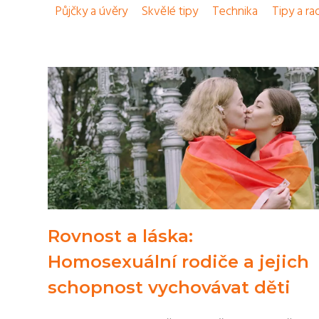
Půjčky a úvěry
Skvělé tipy
Technika
Tipy a ra
Rovnost a láska:
Homosexuální rodiče a jejich
schopnost vychovávat děti