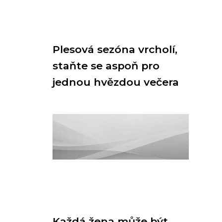
Plesová sezóna vrcholí,
staňte se aspoň pro
jednou hvězdou večera
Každá žena může být