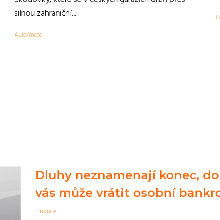
,
silnou zahraniční...
F
Auto/moto
Dluhy neznamenají konec, do
vás může vrátit osobní bankro
Finance