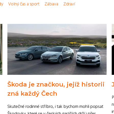
dy
Volný čas a sport
Zábava
Zdraví
Škoda je značkou, jejíž historii
zná každý Čech
P
n
Skutečné rodinné stříbro, i tak bychom mohli popsat
i
Škodovky, které se v českých garážích drží i přes