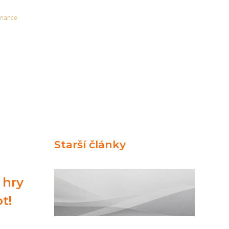
inance
Starší články
 hry
t!