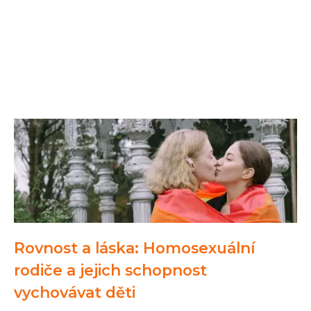
Rovnost a láska: Homosexuální
rodiče a jejich schopnost
vychovávat děti