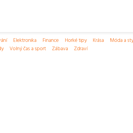
vání
Elektronika
Finance
Horké tipy
Krása
Móda a sty
dy
Volný čas a sport
Zábava
Zdraví