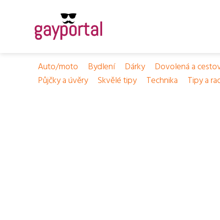
Auto/moto
Bydlení
Dárky
Dovolená a cesto
Půjčky a úvěry
Skvělé tipy
Technika
Tipy a ra