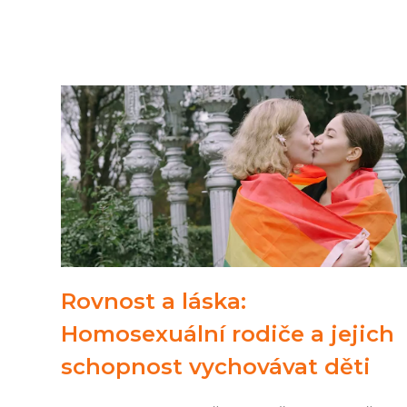
Rovnost a láska:
Homosexuální rodiče a jejich
schopnost vychovávat děti