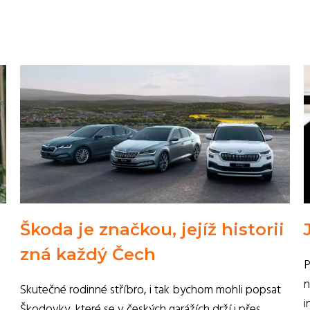
Škoda je značkou, jejíž historii
zná každý Čech
P
n
Skutečné rodinné stříbro, i tak bychom mohli popsat
i
Škodovky, které se v českých garážích drží i přes