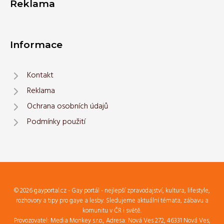
Reklama
Informace
Kontakt
Reklama
Ochrana osobních údajů
Podmínky použití
© 2026 gayportal.cz - Gay portál - nejlepší zpravodajství, kultura, lifestyle,
rozhovory a tipy pro gaye a lesby. Sledujeme aktuální témata, zábavu a
komunitu v ČR i světě.
Provozovatel: Media Monkey s.r.o., Adresa: Nová Ves 272, 46331 Nová Ves,