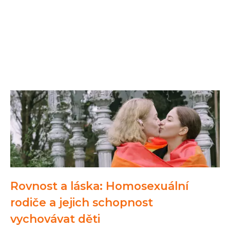
Rovnost a láska: Homosexuální
rodiče a jejich schopnost
vychovávat děti