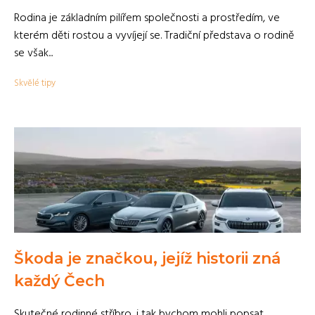
Rodina je základním pilířem společnosti a prostředím, ve
kterém děti rostou a vyvíjejí se. Tradiční představa o rodině
se však...
Skvělé tipy
Škoda je značkou, jejíž historii zná
každý Čech
Skutečné rodinné stříbro, i tak bychom mohli popsat