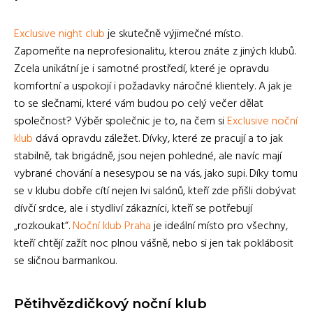
Exclusive night club
je skutečně výjimečné místo.
Zapomeňte na neprofesionalitu, kterou znáte z jiných klubů.
Zcela unikátní je i samotné prostředí, které je opravdu
komfortní a uspokojí i požadavky náročné klientely. A jak je
to se slečnami, které vám budou po celý večer dělat
společnost? Výběr společnic je to, na čem si
Exclusive noční
klub
dává opravdu záležet. Dívky, které ze pracují a to jak
stabilně, tak brigádně, jsou nejen pohledné, ale navíc mají
vybrané chování a nesesypou se na vás, jako supi. Díky tomu
se v klubu dobře cítí nejen lvi salónů, kteří zde přišli dobývat
dívčí srdce, ale i stydliví zákazníci, kteří se potřebují
„rozkoukat“.
Noční klub Praha
je ideální místo pro všechny,
kteří chtějí zažít noc plnou vášně, nebo si jen tak poklábosit
se sličnou barmankou.
Pětihvězdičkový noční klub