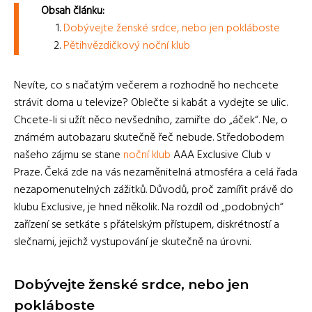
Obsah článku:
Dobývejte ženské srdce, nebo jen pokláboste
Pětihvězdičkový noční klub
Nevíte, co s načatým večerem a rozhodně ho nechcete
strávit doma u televize? Oblečte si kabát a vydejte se ulic.
Chcete-li si užít něco nevšedního, zamiřte do „áček“. Ne, o
známém autobazaru skutečně řeč nebude. Středobodem
našeho zájmu se stane
noční klub
AAA Exclusive Club v
Praze. Čeká zde na vás nezaměnitelná atmosféra a celá řada
nezapomenutelných zážitků. Důvodů, proč zamířit právě do
klubu Exclusive, je hned několik. Na rozdíl od „podobných“
zařízení se setkáte s přátelským přístupem, diskrétností a
slečnami, jejichž vystupování je skutečně na úrovni.
Dobývejte ženské srdce, nebo jen
pokláboste