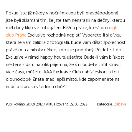
Pokud jste již někdy v nočním klubu byli, pravděpodobně
jste byli zklamáni tím, že jste tam nenarazili na slečny, kterou
měl daný klub ve fotogalerii. Běžná praxe, která pro
night
club Praha
Exclusive rozhodně neplatí. Vyberete-li si dívku,
která se vám zalíbila z fotografií, bude vám dělat společnost
právě ona a nikoliv někdo, kdo jí je podobný. Přijdete-li do
Exclusive v rámci happy hours, ušetříte. Bude-li vám blízkost
některé z dam natolik příjemná, že s ní budete chtít strávit
více času, můžete. AAA Exclusive Club nabízí eskort a to i
dlouhodobě. Znáte snad lepší místo, kde zapomenete na
nudu a starosti všedních dnů?
Publikováno: 20. 09. 2012 / Aktualizováno: 29. 05. 2023
Kategorie:
Zábava