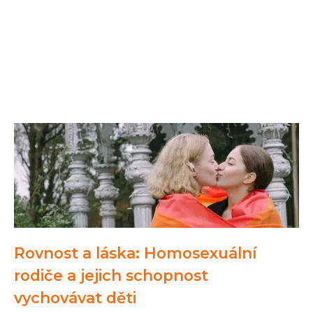
Rovnost a láska: Homosexuální
rodiče a jejich schopnost
vychovávat děti