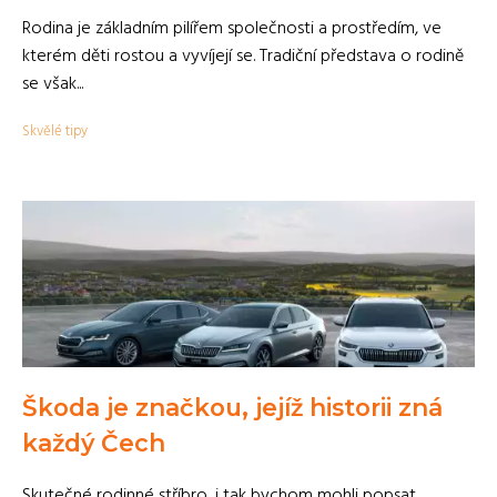
Rodina je základním pilířem společnosti a prostředím, ve
kterém děti rostou a vyvíjejí se. Tradiční představa o rodině
se však...
Skvělé tipy
Škoda je značkou, jejíž historii zná
každý Čech
Skutečné rodinné stříbro, i tak bychom mohli popsat