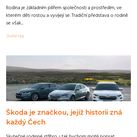
Rodina je základním pilířem společnosti a prostředím, ve
kterém děti rostou a vyvíjejí se. Tradiční představa o rodině
se však...
Skvělé tipy
Škoda je značkou, jejíž historii zná
každý Čech
Skutečné rodinné stříbro, i tak bychom mohli popsat