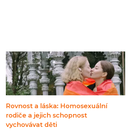
Rovnost a láska: Homosexuální
rodiče a jejich schopnost
vychovávat děti