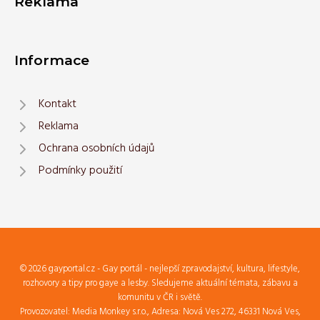
Reklama
Informace
Kontakt
Reklama
Ochrana osobních údajů
Podmínky použití
© 2026 gayportal.cz - Gay portál - nejlepší zpravodajství, kultura, lifestyle,
rozhovory a tipy pro gaye a lesby. Sledujeme aktuální témata, zábavu a
komunitu v ČR i světě.
Provozovatel: Media Monkey s.r.o., Adresa: Nová Ves 272, 46331 Nová Ves,