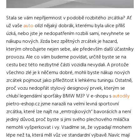
Stala se vám nepříjemnost v podobě rozbitého zrcátka? Ať
už vaše
auto
olízl nějaký dobrák, kterému byla ulice příliš
úzká, nebo jste je nedopatřením rozbili sami, nevyhnete se
nákupu nových. Jízda bez zpětných zrcátek je hazard,
kterým ohrožujete nejen sebe, ale především další účastníky
provozu. Ale co vám budeme povídat, určitě byste se na
cestu bez této nezbytné části vozidla nevydali. A protože
všechno zlé je k něčemu dobré, mohli byste nákup nových
zrcátek pojmout jako příležitost k lehkému tuningu. Ostatně,
proč vozu nedopřát stylový designový prvek, kterým se
chlubí legendární sporťáky BMW M3?
V e-shopu s
autodíly
pietro-eshop.cz jsme narazili na velmi levná sportovní
zrcátka, které lze najít na „emtrojkových“ bavorácích a není
jediný důvod, proč byste si jimi svého plechového miláčka
nemohli vyšperkovat i vy. Vsadíme se, že vypadají mnohem
lépe než ta, která měl vůz ve standardní výbavě. Navíc mají