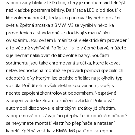
zabudovaný blinkr z LED diod, který je mnohem viditelnější
než klasické postranní blinkry. Další sada LED diod slouží k
libovolnému použití, tedy jako parkovačky nebo poziční
světla. Zpětná zrcátka z BMW M3 se vyrábí v několika
provedeních a standardně se dodávají s manuálním
ovládáním. Jsou ovšem k mání také v elektrickém provedení
a to včetně vyhřívání. Pořídíte-li si je v černé barvě, můžete
si je nechat nalakovat do libovolné barvy. Součástí
sortimentu jsou také chromovaná zrcátka, které lakovat
nelze. Jednoduchá montáž se provádí pomocí speciálních
adaptérů, díky kterým lze zrcátka přidělat na jakýkoliv typ
vozidla. Pořídíte-li si však elektrickou variantu, raději si
nechte zapojení zkontrolovat odborníkem. Nesprávné
zapojení vede ke zkratu a zničení ovládání. Pokud váš
automobil disponoval elektrickými zrcátky již předtím,
zapojte nové do stávajícího přepínače. V opačném případě
se nevyhnete montáži vlastního přepínače a natažení
kabelů. Zpětná zrcátka z BMW M3 patří do kategorie