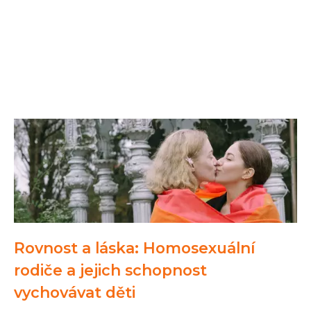
Rovnost a láska: Homosexuální
rodiče a jejich schopnost
vychovávat děti