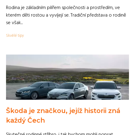
Rodina je základním pilířem společnosti a prostředím, ve
kterém děti rostou a vyvíjejí se. Tradiční představa o rodině
se však...
Skvělé tipy
Škoda je značkou, jejíž historii zná
každý Čech
Skutečné rodinné stříbro, i tak bychom mohli popsat