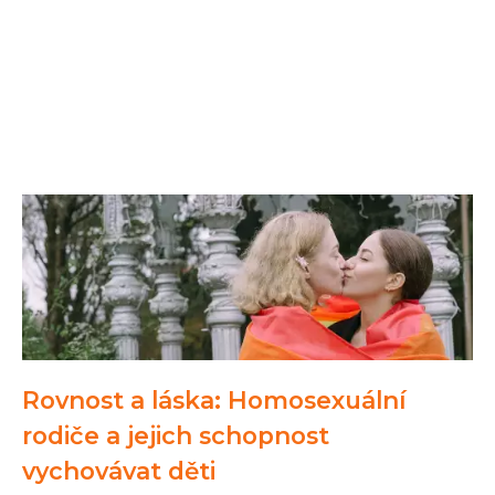
Rovnost a láska: Homosexuální
rodiče a jejich schopnost
vychovávat děti