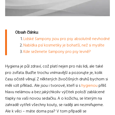
Obsah článku:
Lidské šampony jsou pro psy absolutně nevhodné
Nabídka psí kosmetiky je bohatší, než si myslíte
Kde seženete šampony pro psy levně?
Hygiena je půl zdraví, což platí nejen pro nás lidi, ale také
pro zvířata. Buďte trochu vnímavější a pozorujte je, kolik
času očistě věnují. Z některých živočišných druhů bychom si
měli vzít příklad... Ale jsou i tvorové, kteří si s
hygienou
příliš
hlavu nelámou a bez jakýchkoliv výčitek položí zablácené
tlapky na vaši novou sedačku. A o kožichu, se kterým na
zahradě vytřeli všechny kouty, se raději ani nezmiňujeme.
Ale k věci – máte doma psa? V tom případě se