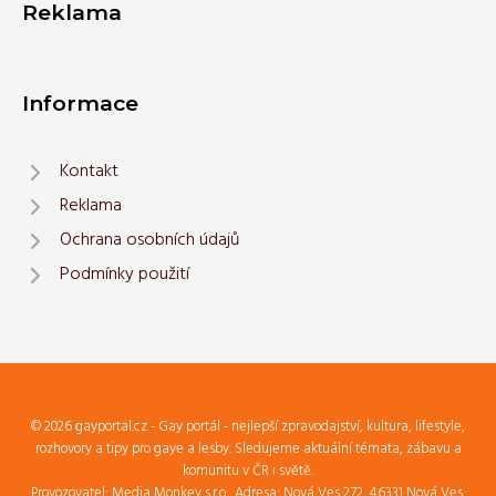
Reklama
Informace
Kontakt
Reklama
Ochrana osobních údajů
Podmínky použití
© 2026 gayportal.cz - Gay portál - nejlepší zpravodajství, kultura, lifestyle,
rozhovory a tipy pro gaye a lesby. Sledujeme aktuální témata, zábavu a
komunitu v ČR i světě.
Provozovatel: Media Monkey s.r.o., Adresa: Nová Ves 272, 46331 Nová Ves,