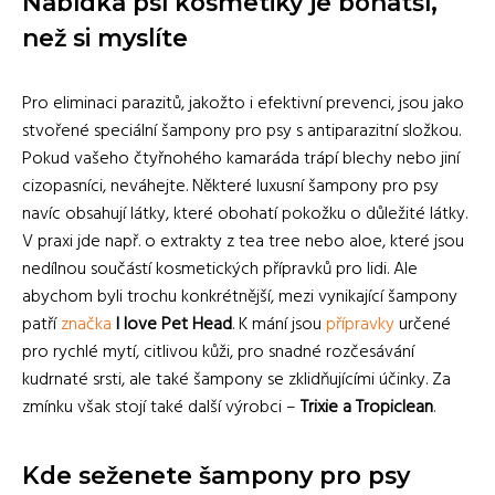
Nabídka psí kosmetiky je bohatší,
než si myslíte
Pro eliminaci parazitů, jakožto i efektivní prevenci, jsou jako
stvořené speciální šampony pro psy s antiparazitní složkou.
Pokud vašeho čtyřnohého kamaráda trápí blechy nebo jiní
cizopasníci, neváhejte. Některé luxusní šampony pro psy
navíc obsahují látky, které obohatí pokožku o důležité látky.
V praxi jde např. o extrakty z tea tree nebo aloe, které jsou
nedílnou součástí kosmetických přípravků pro lidi. Ale
abychom byli trochu konkrétnější, mezi vynikající šampony
patří
značka
I love Pet Head
. K mání jsou
přípravky
určené
pro rychlé mytí, citlivou kůži, pro snadné rozčesávání
kudrnaté srsti, ale také šampony se zklidňujícími účinky. Za
zmínku však stojí také další výrobci –
Trixie a Tropiclean
.
Kde seženete šampony pro psy