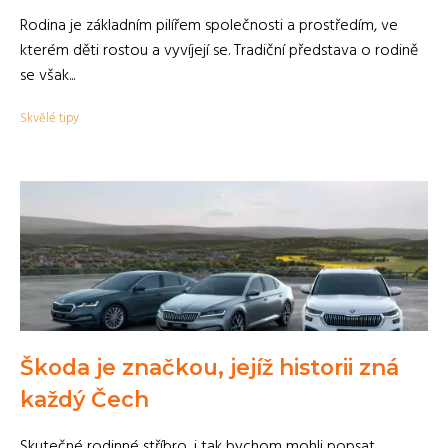
Rodina je základním pilířem společnosti a prostředím, ve
kterém děti rostou a vyvíjejí se. Tradiční představa o rodině
se však...
Skvělé tipy
Škoda je značkou, jejíž historii zná
každý Čech
Skutečné rodinné stříbro, i tak bychom mohli popsat