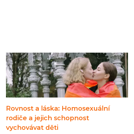
Rovnost a láska: Homosexuální
rodiče a jejich schopnost
vychovávat děti