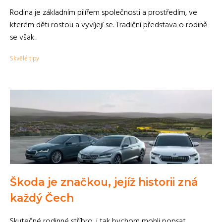
Rodina je základním pilířem společnosti a prostředím, ve
kterém děti rostou a vyvíjejí se. Tradiční představa o rodině
se však...
Skvělé tipy
Škoda je značkou, jejíž historii zná
každý Čech
Skutečné rodinné stříbro, i tak bychom mohli popsat