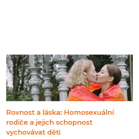
Rovnost a láska: Homosexuální
rodiče a jejich schopnost
vychovávat děti