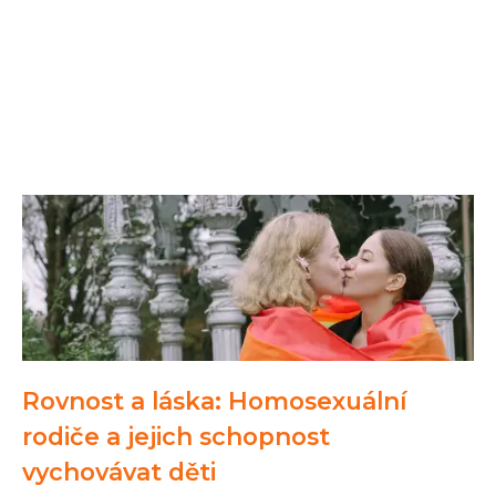
Rovnost a láska: Homosexuální
rodiče a jejich schopnost
vychovávat děti