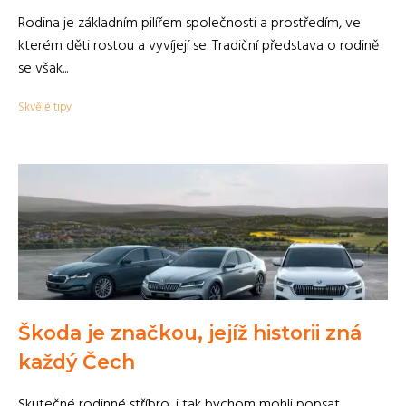
Rodina je základním pilířem společnosti a prostředím, ve
kterém děti rostou a vyvíjejí se. Tradiční představa o rodině
se však...
Skvělé tipy
Škoda je značkou, jejíž historii zná
každý Čech
Skutečné rodinné stříbro, i tak bychom mohli popsat