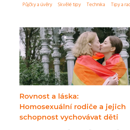
Půjčky a úvěry
Skvělé tipy
Technika
Tipy a ra
Rovnost a láska:
Homosexuální rodiče a jejich
schopnost vychovávat děti