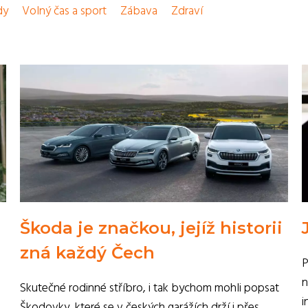
dy
Volný čas a sport
Zábava
Zdraví
Škoda je značkou, jejíž historii
zná každý Čech
P
n
Skutečné rodinné stříbro, i tak bychom mohli popsat
i
Škodovky, které se v českých garážích drží i přes