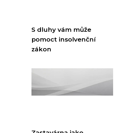
S dluhy vám může
pomoct insolvenční
zákon
Zastavárna jako