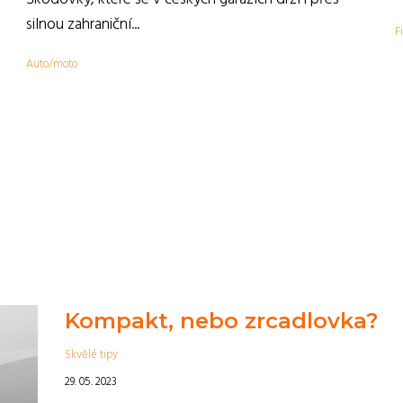
,
silnou zahraniční...
F
Auto/moto
Kompakt, nebo zrcadlovka?
Skvělé tipy
29. 05. 2023