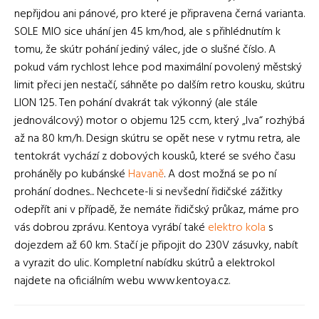
nepřijdou ani pánové, pro které je připravena černá varianta.
SOLE MIO sice uhání jen 45 km/hod, ale s přihlédnutím k
tomu, že skútr pohání jediný válec, jde o slušné číslo. A
pokud vám rychlost lehce pod maximální povolený městský
limit přeci jen nestačí, sáhněte po dalším retro kousku, skútru
LION 125. Ten pohání dvakrát tak výkonný (ale stále
jednoválcový) motor o objemu 125 ccm, který „lva“ rozhýbá
až na 80 km/h. Design skútru se opět nese v rytmu retra, ale
tentokrát vychází z dobových kousků, které se svého času
proháněly po kubánské
Havaně
. A dost možná se po ní
prohání dodnes... Nechcete-li si nevšední řidičské zážitky
odepřít ani v případě, že nemáte řidičský průkaz, máme pro
vás dobrou zprávu. Kentoya vyrábí také
elektro kola
s
dojezdem až 60 km. Stačí je připojit do 230V zásuvky, nabít
a vyrazit do ulic. Kompletní nabídku skútrů a elektrokol
najdete na oficiálním webu www.kentoya.cz.