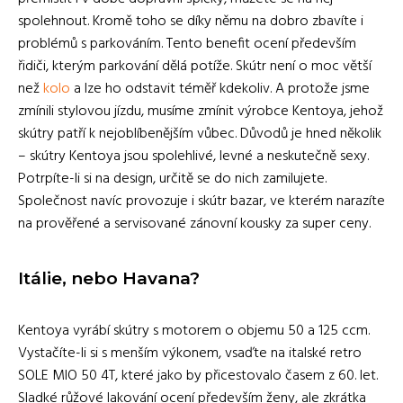
spolehnout. Kromě toho se díky němu na dobro zbavíte i
problémů s parkováním. Tento benefit ocení především
řidiči, kterým parkování dělá potíže. Skútr není o moc větší
než
kolo
a lze ho odstavit téměř kdekoliv. A protože jsme
zmínili stylovou jízdu, musíme zmínit výrobce Kentoya, jehož
skútry patří k nejoblíbenějším vůbec. Důvodů je hned několik
– skútry Kentoya jsou spolehlivé, levné a neskutečně sexy.
Potrpíte-li si na design, určitě se do nich zamilujete.
Společnost navíc provozuje i skútr bazar, ve kterém narazíte
na prověřené a servisované zánovní kousky za super ceny.
Itálie, nebo Havana?
Kentoya vyrábí skútry s motorem o objemu 50 a 125 ccm.
Vystačíte-li si s menším výkonem, vsaďte na italské retro
SOLE MIO 50 4T, které jako by přicestovalo časem z 60. let.
Sladké růžové lakování ocení především ženy, ale zkrátka