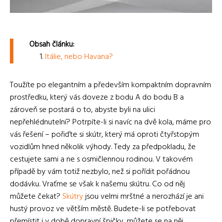
Obsah článku:
Itálie, nebo Havana?
Toužíte po elegantním a především kompaktním dopravním
prostředku, který vás doveze z bodu A do bodu B a
zároveň se postará o to, abyste byli na ulici
nepřehlédnutelní? Potrpíte-li si navíc na dvě kola, máme pro
vás řešení – pořiďte si skútr, který má oproti čtyřstopým
vozidlům hned několik výhody. Tedy za předpokladu, že
cestujete sami a ne s osmičlennou rodinou. V takovém
případě by vám totiž nezbylo, než si pořídit pořádnou
dodávku. Vraťme se však k našemu skútru. Co od něj
můžete čekat?
Skútry
jsou velmi mrštné a nerozhází je ani
hustý provoz ve větším městě. Budete-li se potřebovat
přemístit i v době dopravní špičky, můžete se na něj