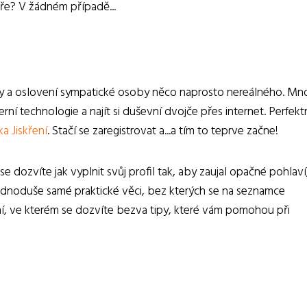
ře? V žádném případě...
rny a oslovení sympatické osoby něco naprosto nereálného. M
ní technologie a najít si duševní dvojče přes internet. Perfek
a Jiskření
. Stačí se zaregistrovat a...a tím to teprve začne!
se dozvíte jak vyplnit svůj profil tak, aby zaujal opačné pohlaví,
Jednoduše samé praktické věci, bez kterých se na seznamce
ní, ve kterém se dozvíte bezva tipy, které vám pomohou při