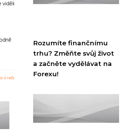
 viděli
hodně
Rozumíte finančnímu
trhu? Změňte svůj život
a začněte vydělávat na
Forexu!
py a rady