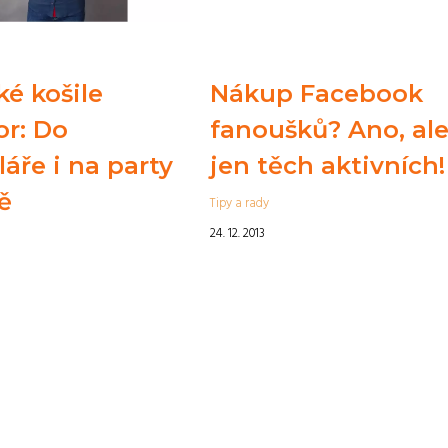
é košile
Nákup Facebook
or: Do
fanoušků? Ano, al
áře i na party
jen těch aktivních!
ě
Tipy a rady
24. 12. 2013