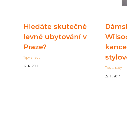
Hledáte skutečně
Dámsk
levné ubytování v
Wilso
Praze?
kancel
stylov
Tipy a rady
17. 12. 2011
Tipy a rady
22. 11. 2017