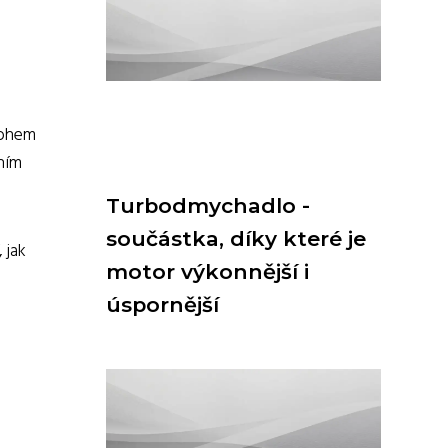
nohem
tním
Turbodmychadlo -
součástka, díky které je
 jak
motor výkonnější i
úspornější