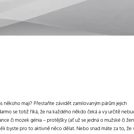
ás někoho mají? Přestaňte závidět zamilovaným párům jejich
adarmo se totiž říká, že na každého někdo čeká a vy určitě neb
ance či mozek génia – protějšky (ať už se jedná o mužské či že
měli byste pro to aktivně něco dělat. Nebo snad máte za to, že