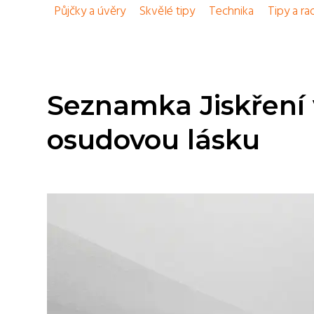
Půjčky a úvěry
Skvělé tipy
Technika
Tipy a ra
Seznamka Jiskření
osudovou lásku