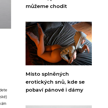
můžeme chodit
Místo splněných
erotických snů, kde se
pobaví pánové i dámy
udete
nské)
 vám