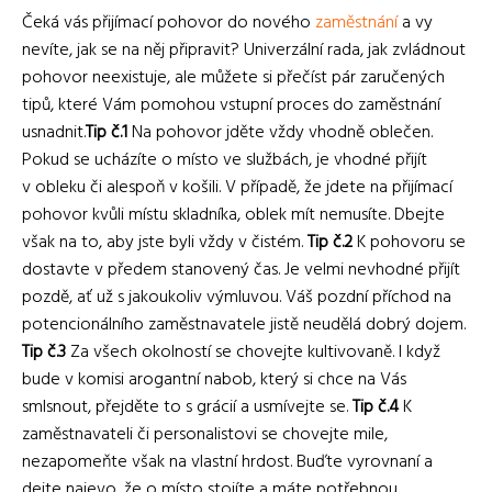
Čeká vás přijímací pohovor do nového
zaměstnání
a vy
nevíte, jak se na něj připravit? Univerzální rada, jak zvládnout
pohovor neexistuje, ale můžete si přečíst pár zaručených
tipů, které Vám pomohou vstupní proces do zaměstnání
usnadnit.
Tip č.1
Na pohovor jděte vždy vhodně oblečen.
Pokud se ucházíte o místo ve službách, je vhodné přijít
v obleku či alespoň v košili. V případě, že jdete na přijímací
pohovor kvůli místu skladníka, oblek mít nemusíte. Dbejte
však na to, aby jste byli vždy v čistém.
Tip č.2
K pohovoru se
dostavte v předem stanovený čas. Je velmi nevhodné přijít
pozdě, ať už s jakoukoliv výmluvou. Váš pozdní příchod na
potencionálního zaměstnavatele jistě neudělá dobrý dojem.
Tip č.3
Za všech okolností se chovejte kultivovaně. I když
bude v komisi arogantní nabob, který si chce na Vás
smlsnout, přejděte to s grácií a usmívejte se.
Tip č.4
K
zaměstnavateli či personalistovi se chovejte mile,
nezapomeňte však na vlastní hrdost. Buďte vyrovnaní a
dejte najevo, že o místo stojíte a máte potřebnou