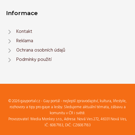
Informace
Kontakt
Reklama
Ochrana osobních údajů
Podmínky použití
© 2026 gayportal.cz - Gay portál - nejlepší zpravodajství, kultura, lifestyle,
rozhovory a tipy pro gaye a lesby. Sledujeme aktuální témata, zábavu a
komunitu v ČR i světě.
Provozovatel: Media Monkey s.r.o., Adresa: Nová Ves 272, 46331 Nová Ves,
IČ: 6087183, DIČ: CZ6087183