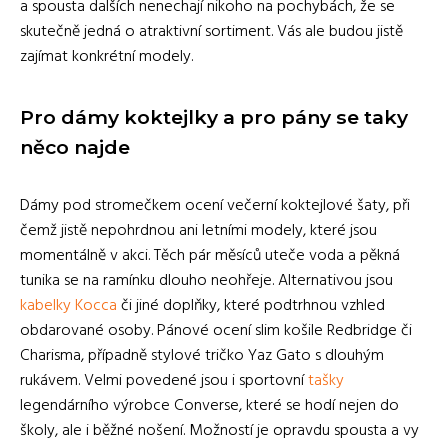
a spousta dalších nenechají nikoho na pochybách, že se
skutečně jedná o atraktivní sortiment. Vás ale budou jistě
zajímat konkrétní modely.
Pro dámy koktejlky a pro pány se taky
něco najde
Dámy pod stromečkem ocení večerní koktejlové šaty, při
čemž jistě nepohrdnou ani letními modely, které jsou
momentálně v akci. Těch pár měsíců uteče voda a pěkná
tunika se na ramínku dlouho neohřeje. Alternativou jsou
kabelky Kocca
či jiné doplňky, které podtrhnou vzhled
obdarované osoby. Pánové ocení slim košile Redbridge či
Charisma, případně stylové tričko Yaz Gato s dlouhým
rukávem. Velmi povedené jsou i sportovní
tašky
legendárního výrobce Converse, které se hodí nejen do
školy, ale i běžné nošení. Možností je opravdu spousta a vy