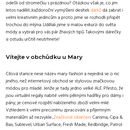
odešli od stromečku s prázdnou? Otázkou však je, co jim
letos nadělit...každoroční vymýšlení desítek
dárků
dá zabrat i
velmi kreativním jedincům a proto jsme se rozhodli přispět
trochou do mlýna. Udělali jsme si malou exkurzi do světa
módy a vybrali pro vás pár žhavých tipů. Takovými dárečky
si ostudu určitě neutrhnete!
Vítejte v obchůdku u Mary
Cílová stanice nese název mary-fashion a nejedná se o nic
jiného, než internetový obchod se stylovou značkovou
módou pro mladé. Jenže je tady jedno velké ALE. Přesto, že
jsou virtuální regály nabité velmi pěknými hadříky pro dámy i
pány, je cenové rozpětí nabízeného zboží velmi milé.
Vzhledem k velmi preciznímu zpracování a příjemným
materiálům až nezvykle...
Značkové oblečení
Carisma, Cipa &
Bax, Sublevel, Urban Surface, Fresh Made, Redbridge, Patrol