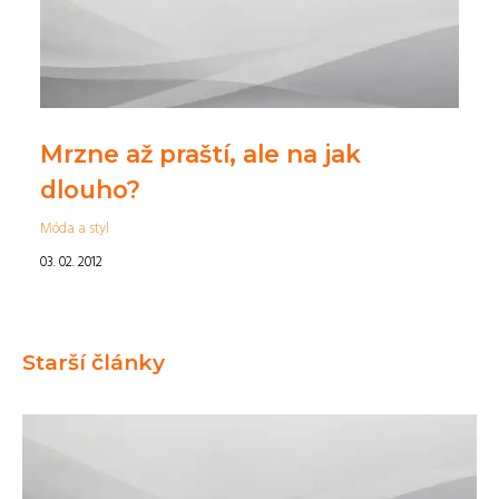
Mrzne až praští, ale na jak
dlouho?
Móda a styl
03. 02. 2012
Starší články