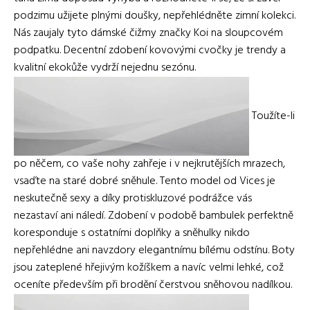
podzimu užijete plnými doušky, nepřehlédněte zimní kolekci.
Nás zaujaly tyto dámské čižmy značky Koi na sloupcovém
podpatku. Decentní zdobení kovovými cvočky je trendy a
kvalitní ekokůže vydrží nejednu sezónu.
Toužíte-li
po něčem, co vaše nohy zahřeje i v nejkrutějších mrazech,
vsaďte na staré dobré sněhule. Tento model od Vices je
neskutečně sexy a díky protiskluzové podrážce vás
nezastaví ani náledí. Zdobení v podobě bambulek perfektně
koresponduje s ostatními doplňky a sněhulky nikdo
nepřehlédne ani navzdory elegantnímu bílému odstínu. Boty
jsou zateplené hřejivým kožíškem a navíc velmi lehké, což
oceníte především při brodění čerstvou sněhovou nadílkou.