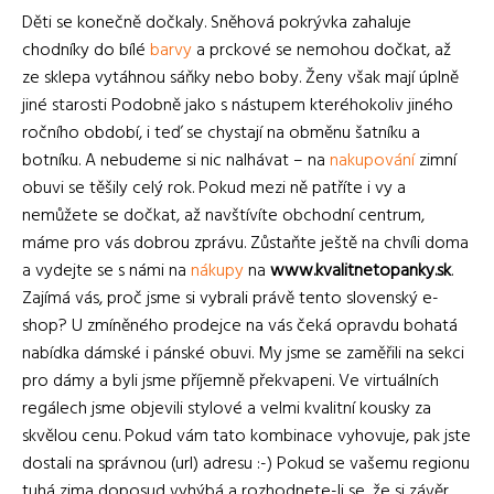
Děti se konečně dočkaly. Sněhová pokrývka zahaluje
chodníky do bílé
barvy
a prckové se nemohou dočkat, až
ze sklepa vytáhnou sáňky nebo boby. Ženy však mají úplně
jiné starosti Podobně jako s nástupem kteréhokoliv jiného
ročního období, i teď se chystají na obměnu šatníku a
botníku. A nebudeme si nic nalhávat – na
nakupování
zimní
obuvi se těšily celý rok. Pokud mezi ně patříte i vy a
nemůžete se dočkat, až navštívíte obchodní centrum,
máme pro vás dobrou zprávu. Zůstaňte ještě na chvíli doma
a vydejte se s námi na
nákupy
na
www.kvalitnetopanky.sk
.
Zajímá vás, proč jsme si vybrali právě tento slovenský e-
shop?
U zmíněného prodejce na vás čeká opravdu bohatá
nabídka dámské i pánské obuvi. My jsme se zaměřili na sekci
pro dámy a byli jsme příjemně překvapeni. Ve virtuálních
regálech jsme objevili stylové a velmi kvalitní kousky za
skvělou cenu. Pokud vám tato kombinace vyhovuje, pak jste
dostali na správnou (url) adresu :-) Pokud se vašemu regionu
tuhá zima doposud vyhýbá a rozhodnete-li se, že si závěr