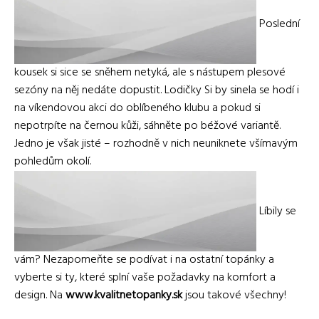
Poslední
kousek si sice se sněhem netyká, ale s nástupem plesové
sezóny na něj nedáte dopustit. Lodičky Si by sinela se hodí i
na víkendovou akci do oblíbeného klubu a pokud si
nepotrpíte na černou kůži, sáhněte po béžové variantě.
Jedno je však jisté – rozhodně v nich neuniknete všímavým
pohledům okolí.
Líbily se
vám? Nezapomeňte se podívat i na ostatní topánky a
vyberte si ty, které splní vaše požadavky na komfort a
design. Na
www.kvalitnetopanky.sk
jsou takové všechny!