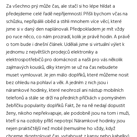
Za všechno prý může čas, ale stačí si ho lépe hlídat a
předejdeme celé řadě nepříjemností. Přišli bychom včas na
schůzku, nepřipálili oběd a stihli mnohem více věcí, které
jsme si v daný den naplánovali. Předpokladem je mít vždy
po ruce něco, co nám prozradí, kolik je právě hodin. A právě
o tom bude i dnešní článek. Udělali jsme si virtuální výlet k
jednomu z největších prodejců elektroniky a
elektrospotřebičů pro domácnost a našli pro vás několik
zajímavých kousků, díky kterým se už na čas nebudete
muset vymlouvat.
Je jen málo doplňků, které můžeme nosit
bez ohledu na pohlaví a věk. A jedním z nich jsou i
náramkové hodinky, které neohrozil ani nástup mobilních
telefonů a stále se drží na předních příčkách v pomyslném
žebříčku popularity doplňků. Fakt, že na ně nedají dopustit
ženy, nikoho nepřekvapuje, ale podobně jsou na tom i muži,
kteří si na ozdoby příliš nepotrpí. Náramkové hodinky jsou
nejen praktičtější než mobil (nemusíme ho vždy, když
chceme zkontrolovat čas, vytahovat z kapsy nebo kabelky),