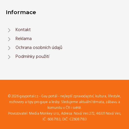
Informace
Kontakt
Reklama
Ochrana osobních údajů
Podmínky použití
© 2026 gayportal.cz - Gay portál - nejlepší zpravodajství, kultura, lifestyle,
rozhovory a tipy pro gaye a lesby. Sledujeme aktuální témata, zábavu a
komunitu v ČR i světě.
Provozovatel: Media Monkey s.r.o., Adresa: Nová Ves 272, 46331 Nová Ves,
IČ: 6087183, DIČ: CZ6087183