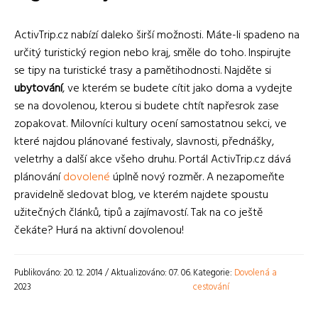
ActivTrip.cz nabízí daleko širší možnosti. Máte-li spadeno na
určitý turistický region nebo kraj, směle do toho. Inspirujte
se tipy na turistické trasy a pamětihodnosti. Najděte si
ubytování
, ve kterém se budete cítit jako doma a vydejte
se na dovolenou, kterou si budete chtít napřesrok zase
zopakovat. Milovníci kultury ocení samostatnou sekci, ve
které najdou plánované festivaly, slavnosti, přednášky,
veletrhy a další akce všeho druhu. Portál ActivTrip.cz dává
plánování
dovolené
úplně nový rozměr. A nezapomeňte
pravidelně sledovat blog, ve kterém najdete spoustu
užitečných článků, tipů a zajímavostí. Tak na co ještě
čekáte? Hurá na aktivní dovolenou!
Publikováno: 20. 12. 2014 / Aktualizováno: 07. 06.
Kategorie:
Dovolená a
2023
cestování