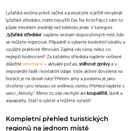
Lyžařská sezóna právě začíná a pokud jste si ještě nevybrali
lyžařské středisko, máte nejvyšší čas. Na ActivTrip.cz vám to
půjde mnohem snadněji než kdekoliv jinde. V kategorii
„
lyžařská střediska
“ najdete seznam doporučených míst, kde
se můžete inspirovat. Případně si vyberte konkrétní lokalitu a
využijte praktické filtrování. Zajímá vás cena, nebo co
nejlepší hodnocení? Za každého střediska najdete veškeré
důležité
informace
– aktuální počasí,
sněhové zprávy
a v
neposlední řadě i kontaktní údaje. Vaše aktivní dovolená na
horách je na dosah ruky! Přelom zimy a podzimu je jako
stvořený i pro relaxaci ve wellness centru. Přehled najdete v
sekci „Aktivity“. Mimo to zde nechybí ani
koupaliště
, lázně a
aquaparky. Stačí si vybrat a můžete vyrazit!
Kompletní přehled turistických
regionů na jednom místě