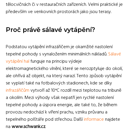
tělocvičnách či v restauračních zařízeních. Velmi praktické je
především ve venkovních prostorách jako jsou terasy.
Proč právě sálavé vytápění?
Podstatou vytápění infrazářičem je okamžité nastolení
tepelné pohody s vynaložením minimálních nákladů.
Sálavé
vytápění hal
funguje na principu výdeje
elektromagnetického vlnění, které se nerozptyluje do okolí,
ale ohřívá až objekt, na který narazí. Tento způsob vytápění
se vyplatí také na fotbalových stadionech, kde se díky
infrazářičům
vytvoří až 10°C rozdíl mezi teplotou na tribuně
a okolím. Mezi výhody však nepatří jen rychlé nastolení
tepelné pohody a úspora energie, ale také to, že během
provozu nedochází k víření prachu, vzniku průvanu a
tepelného polštáře pod střechou. Další
informace
najdete
na
www.schwank.cz
.