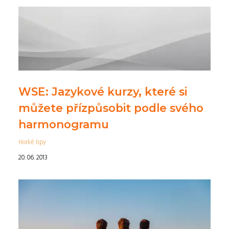
WSE: Jazykové kurzy, které si
můžete přízpůsobit podle svého
harmonogramu
Horké tipy
20. 06. 2013