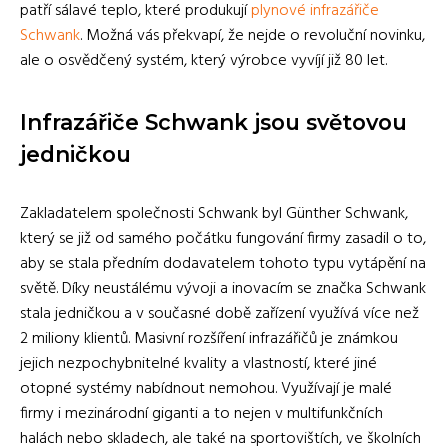
patří sálavé teplo, které produkují
plynové infrazářiče
Schwank
. Možná vás překvapí, že nejde o revoluční novinku,
ale o osvědčený systém, který výrobce vyvíjí již 80 let.
Infrazářiče Schwank jsou světovou
jedničkou
Zakladatelem společnosti Schwank byl Günther Schwank,
který se již od samého počátku fungování firmy zasadil o to,
aby se stala předním dodavatelem tohoto typu vytápění na
světě. Díky neustálému vývoji a inovacím se značka Schwank
stala jedničkou a v současné době zařízení využívá více než
2 miliony klientů. Masivní rozšíření infrazářičů je známkou
jejich nezpochybnitelné kvality a vlastností, které jiné
otopné systémy nabídnout nemohou. Využívají je malé
firmy i mezinárodní giganti a to nejen v multifunkčních
halách nebo skladech, ale také na sportovištích, ve školních