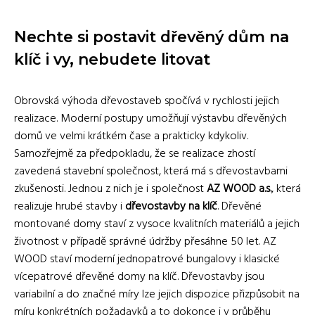
Nechte si postavit dřevěný dům na
klíč i vy, nebudete litovat
Obrovská výhoda dřevostaveb spočívá v rychlosti jejich
realizace. Moderní postupy umožňují výstavbu dřevěných
domů ve velmi krátkém čase a prakticky kdykoliv.
Samozřejmě za předpokladu, že se realizace zhostí
zavedená stavební společnost, která má s dřevostavbami
zkušenosti. Jednou z nich je i společnost
AZ WOOD a.s.
, která
realizuje hrubé stavby i
dřevostavby na klíč
. Dřevěné
montované domy staví z vysoce kvalitních materiálů a jejich
životnost v případě správné údržby přesáhne 50 let. AZ
WOOD staví moderní jednopatrové bungalovy i klasické
vícepatrové dřevěné domy na klíč. Dřevostavby jsou
variabilní a do značné míry lze jejich dispozice přizpůsobit na
míru konkrétních požadavků a to dokonce i v průběhu