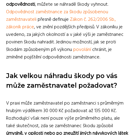
odpovědnosti
, můžete se náhradě škody vyhnout.
Odpovědnost zaměstnance za škodu způsobenou
zaměstnavateli
přesně definuje
Zákon č. 262/2006 Sb.,
zákoník práce
, ve znění pozdějších předpisů. V zákoníku je
uvedeno, za jakých okolností a v jaké výši je zaměstnanec
povinen škodu nahradit. Jedinou možností, jak se proti
škodám způsobeným při výkonu
povolání
chránit, je
zmíněné pojištění odpovědnosti zaměstnance.
Jak velkou náhradu škody po vás
může zaměstnavatel požadovat?
V praxi může zaměstnavatel po zaměstnanci s průměrným
hrubým výdělkem 30 000 Kč požadovat až 135 000 Kč.
Rozhodující však není pouze výše průměrného platu, ale
také skutečnost, zda se zaměstnanec škodu způsobil
úmyslně, v opilosti nebo po zneužití jiných návykových látek